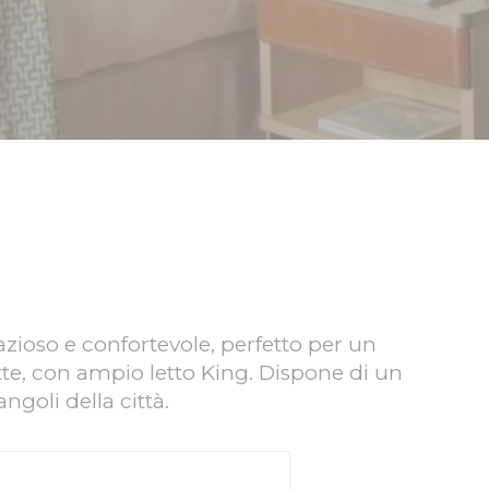
Sessione
Sessione
di analizzarli in
Durata
re
2 anni
re
2 anni
re
2 anni
re
2 anni