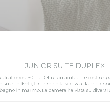
nsentDeleteKey
D-edge
Memorizza le preferenze dell'utente relative al
Cookie
consenso sui Cookie e l'ID del consenso
Consent
esp
D-edge
Memorizza le preferenze dell'utente relative al
Cookie
consenso sui Cookie e l'ID del consenso
Consent
stiche
ci vengono utilizzati per raccogliere dati dell'utente sulla navigazione del sito al fine 
ta per poter migliorare la fruizione del sito stesso
Provider
Scopo
5DN7
Google
Google Analytics permette di tracciare utenti ai fini di migliora
Analytics
l'utilizzo e la fruizione del sito web
RXPW
Google
Google Analytics permette di tracciare utenti ai fini di migliora
Analytics
l'utilizzo e la fruizione del sito web
Google
Google Analytics permette di tracciare utenti ai fini di migliora
Analytics
l'utilizzo e la fruizione del sito web
E5EE
Google
Google Analytics permette di tracciare utenti ai fini di migliora