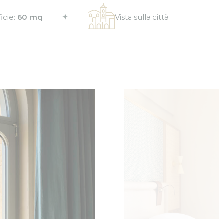
Analytics
l'utilizzo e la fruizione del sito web
ting e Pubblicità
eting o pubblicitari vengono utilizzati principalmente da fornitori terzi ai fini di profi
modo da poterne tracciare i comportamenti nel web a fine pubblicitario.
utente pubblicitari
so per l'invio a Google dei dati dell'utente relativi alla pubblicità.
ci personalizzati
nso a terze parti per la pubblicità personalizzata
lezione
Nascondi dettagli