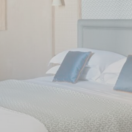
ssario
ari permettono un corretto utilizzo del sito web abilitando funzionalità di base co
ree protette o la navigazione del sito
kie per questa tipologia.
erenze
ferenza permettono di memorizzare le scelte dell'utente per le sue prossime visite.
e la lingua dell'utente in modo da ricordacela alla prossima visita e presentarti la 
ome
Provider
Scopo
w_consent
D-edge
Memorizza le preferenze dell'utente relative al
Cookie
consenso sui Cookie e l'ID del consenso
Consent
nsentID
D-edge
Memorizza le preferenze dell'utente relative al
Cookie
consenso sui Cookie e l'ID del consenso
Consent
onsent
D-edge
Memorizza le preferenze dell'utente relative al
Cookie
consenso sui Cookie e l'ID del consenso
Consent