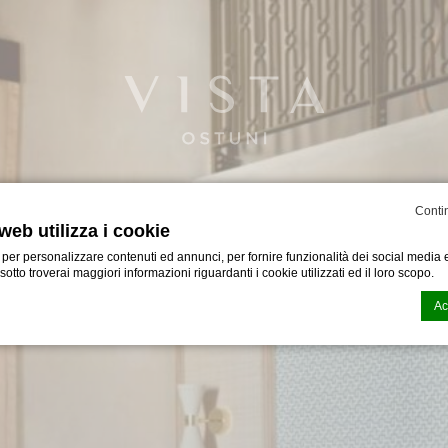
Conti
web utilizza i cookie
 per personalizzare contenuti ed annunci, per fornire funzionalità dei social media e
i sotto troverai maggiori informazioni riguardanti i cookie utilizzati ed il loro scopo.
Ac
n generata dal
CMP Macaron d-edge
. Ultimo aggiornamento: 2024-06-19.
i cookies?
ccoli file di testo che possono essere utilizzati dai siti web per rendere più efficient
oi accettare tutti i cookie o selezionare le categorie che desideri abilitare.