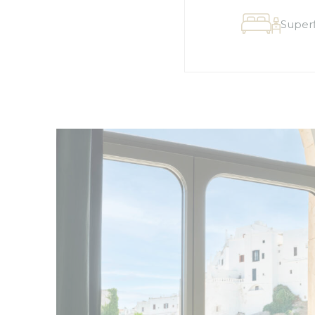
Marke
I cookie di mark
dell'utente in 
Dati 
Fornire il consen
Annun
Fornire il conse
Conferma Se