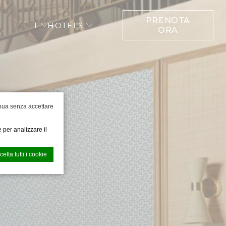
PRENOTA
IT
HOTELS
ORA
nua senza accettare
 per analizzare il
cetta tutti i cookie
e l'esperienza