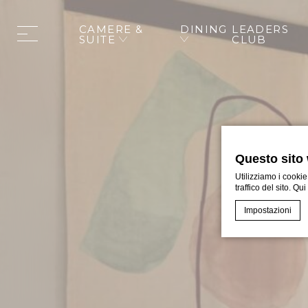
CAMERE &
DINING
LEADERS
SUITE
CLUB
Questo sito 
Utilizziamo i cookie
traffico del sito. Qu
Impostazioni
Cookie Declaratio
Cosa sono 
I cookie sono pi
per l'utente. Pu