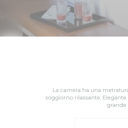
_deCookiesCo
_deCountryR
Stati
I cookie statisti
maniera aggrega
Nome
_ga_3C4HJG
_ga_EE94P6
_ga
_ga_CMJG3Z