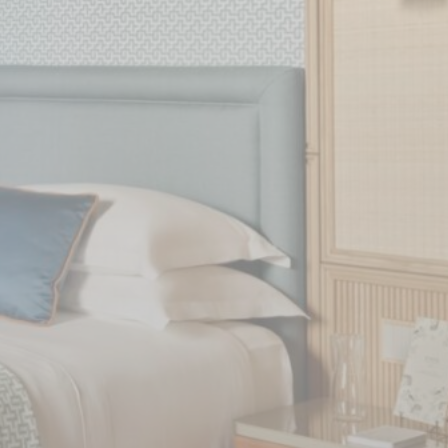
me ad esempio
 Ad esempio
pagina corretta
Durata
Sessione
Sessione
Sessione