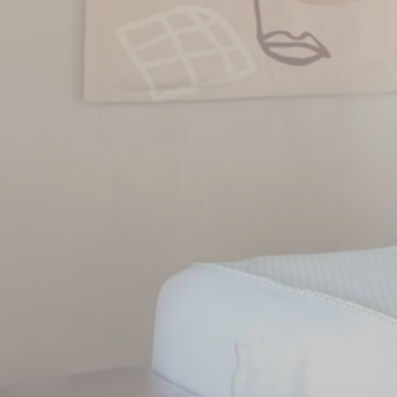
Nece
I cookie necess
l'accesso alle a
Non ci sono coo
Pref
I cookie di pre
potremmo salvar
N
fb_cookie_la
_deCookiesCo
_deCookiesC