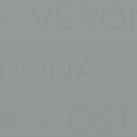
me ad esempio
 Ad esempio
pagina corretta
Durata
Sessione
Sessione
Sessione
Sessione