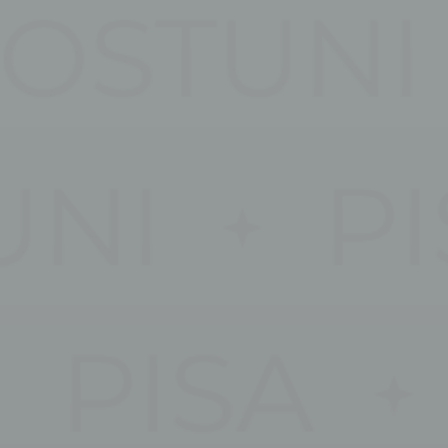
I cookie necess
l'accesso alle a
Non ci sono coo
Pref
I cookie di pre
potremmo salvar
N
fb_cookie_la
_deCookiesCo
_deCookiesC
_deCookiesCo