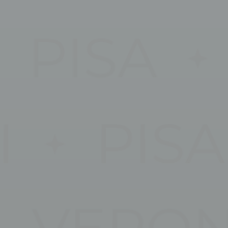
Sessione
di analizzarli in
Durata
re
2 anni
re
2 anni
re
2 anni
re
2 anni