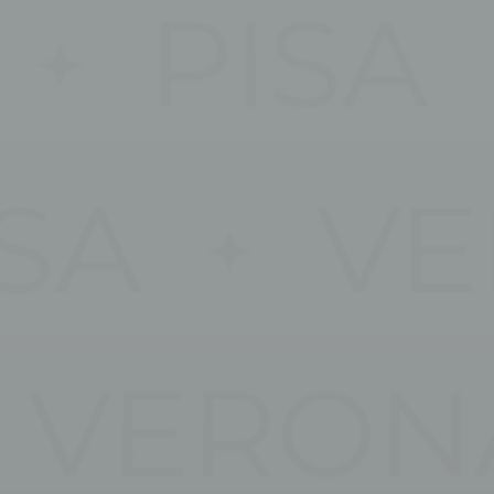
ari permettono un corretto utilizzo del sito web abilitando funzionalità di base co
ree protette o la navigazione del sito
kie per questa tipologia.
erenze
ferenza permettono di memorizzare le scelte dell'utente per le sue prossime visite.
e la lingua dell'utente in modo da ricordacela alla prossima visita e presentarti la 
ome
Provider
Scopo
w_consent
D-edge
Memorizza le preferenze dell'utente relative al
Cookie
consenso sui Cookie e l'ID del consenso
Consent
nsentID
D-edge
Memorizza le preferenze dell'utente relative al
Cookie
consenso sui Cookie e l'ID del consenso
Consent
onsent
D-edge
Memorizza le preferenze dell'utente relative al
Cookie
consenso sui Cookie e l'ID del consenso
Consent
nsentDeleteKey
D-edge
Memorizza le preferenze dell'utente relative al
Cookie
consenso sui Cookie e l'ID del consenso
Consent