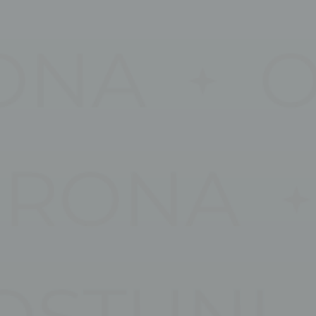
_deCountryR
Stati
I cookie statisti
maniera aggrega
Nome
_ga_3C4HJG
_ga_EE94P6
_ga
_ga_CMJG3Z