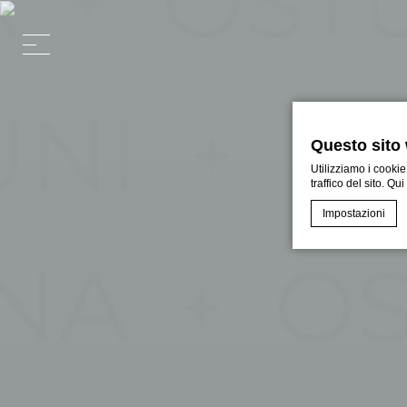
Questo sito 
Utilizziamo i cookie
traffico del sito. Qu
Impostazioni
Cookie Declaratio
Cosa sono 
I cookie sono pi
per l'utente. Pu
Nece