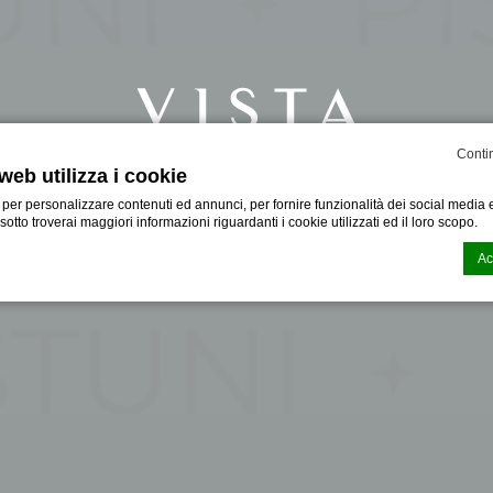
Conti
web utilizza i cookie
 per personalizzare contenuti ed annunci, per fornire funzionalità dei social media e
VERONA
OSTUNI
PISA
i sotto troverai maggiori informazioni riguardanti i cookie utilizzati ed il loro scopo.
Ac
n generata dal
CMP Macaron d-edge
. Ultimo aggiornamento: 2024-06-19.
i cookies?
ccoli file di testo che possono essere utilizzati dai siti web per rendere più efficient
oi accettare tutti i cookie o selezionare le categorie che desideri abilitare.
ssario