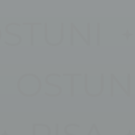
esp
D-edge
Memorizza le preferenze dell'utente relative al
Cookie
consenso sui Cookie e l'ID del consenso
Consent
stiche
ci vengono utilizzati per raccogliere dati dell'utente sulla navigazione del sito al fine 
ta per poter migliorare la fruizione del sito stesso
Provider
Scopo
5DN7
Google
Google Analytics permette di tracciare utenti ai fini di migliora
Analytics
l'utilizzo e la fruizione del sito web
RXPW
Google
Google Analytics permette di tracciare utenti ai fini di migliora
Analytics
l'utilizzo e la fruizione del sito web
Google
Google Analytics permette di tracciare utenti ai fini di migliora
Analytics
l'utilizzo e la fruizione del sito web
E5EE
Google
Google Analytics permette di tracciare utenti ai fini di migliora
Analytics
l'utilizzo e la fruizione del sito web