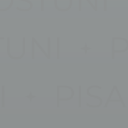
Marke
I cookie di mark
dell'utente in 
Dati 
Fornire il consen
Annun
Fornire il conse
Conferma Se