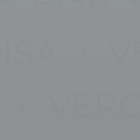
ting e Pubblicità
eting o pubblicitari vengono utilizzati principalmente da fornitori terzi ai fini di profi
modo da poterne tracciare i comportamenti nel web a fine pubblicitario.
utente pubblicitari
so per l'invio a Google dei dati dell'utente relativi alla pubblicità.
ci personalizzati
nso a terze parti per la pubblicità personalizzata
lezione
Nascondi dettagli