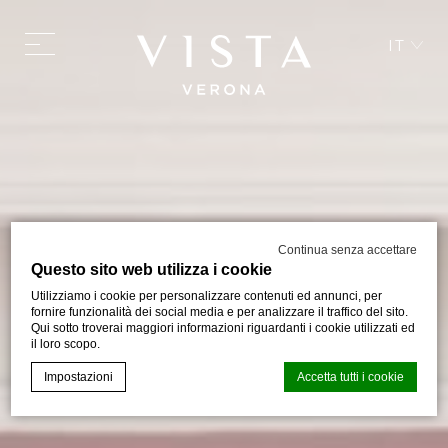
IT
Continua senza accettare
Questo sito web utilizza i cookie
Utilizziamo i cookie per personalizzare contenuti ed annunci, per
fornire funzionalità dei social media e per analizzare il traffico del sito.
Qui sotto troverai maggiori informazioni riguardanti i cookie utilizzati ed
il loro scopo.
Impostazioni
Accetta tutti i cookie