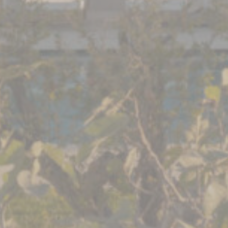
nel web a fine pubblicitario.
Dati utente pubblicitari
Fornire il consenso per l'invio a Google dei dati dell'utente
relativi alla pubblicità.
Annunci personalizzati
Fornire il consenso a terze parti per la pubblicità
personalizzata
Conferma Selezione
Nascondi dettagli