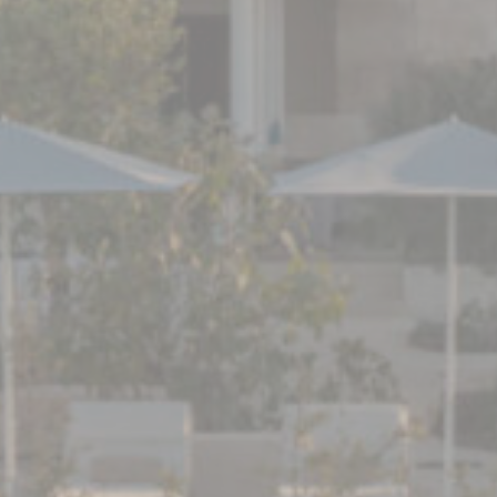
fini di migliorare
l'utilizzo e la
fruizione del sito
web
_ga
Google
Google Analytics
2 anni
Analytics
permette di
tracciare utenti ai
fini di migliorare
l'utilizzo e la
fruizione del sito
web
_ga_CMJG3ZE5EE
Google
Google Analytics
2 anni
Analytics
permette di
tracciare utenti ai
fini di migliorare
l'utilizzo e la
fruizione del sito
web
Marketing e Pubblicità
I cookie di marketing o pubblicitari vengono utilizzati
principalmente da fornitori terzi ai fini di profilazione
dell'utente in modo da poterne tracciare i comportamenti