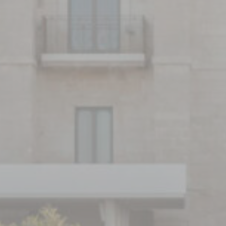
Cookie
preferenze
Consent
dell'utente relative
al consenso sui
Cookie e l'ID del
consenso
Statistiche
I cookie statistici vengono utilizzati per raccogliere dati
dell'utente sulla navigazione del sito al fine di analizzarli in
maniera aggregata per poter migliorare la fruizione del sito
stesso
Nome
Provider
Scopo
Durata
_ga_3C4HJG5DN7
Google
Google Analytics
2 anni
Analytics
permette di
tracciare utenti ai
fini di migliorare
l'utilizzo e la
fruizione del sito
web
_ga_EE94P6RXPW
Google
Google Analytics
2 anni
Analytics
permette di
tracciare utenti ai